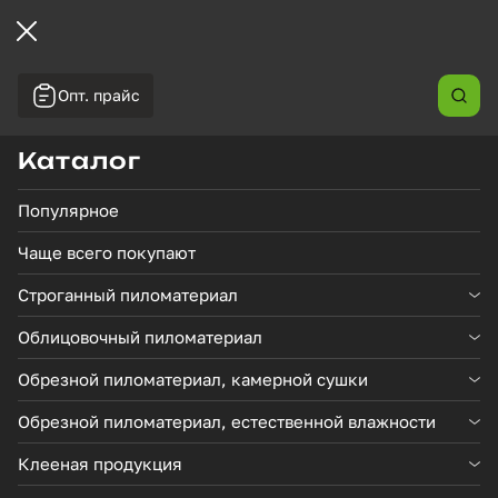
Опт. прайс
←
/
/
Главная
Каталог товаров
Брусок хвойных пород
профилированный АВ 40*30*3000 R0 влажность
Каталог
14%±2%
Популярное
В наличии
Чаще всего покупают
Строганный пиломатериал
Облицовочный пиломатериал
Обрезной пиломатериал, камерной сушки
Обрезной пиломатериал, естественной влажности
Клееная продукция