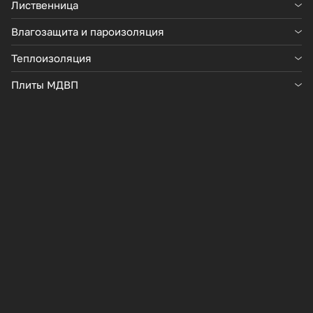
Лиственница
Влагозащита и пароизоляция
Двутавровая балка CM-
Теплоизоляция
400
Плиты МДВП
Количество
780 ₽
-
+
В корзину
→
Характеристики
Описание