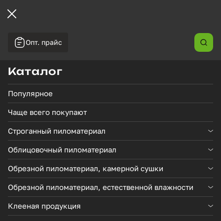
Опт. прайс
←
/
/
/
Главная
Каталог товаров
Лиственница
Террасная
доска Вельвет, лиственница, сорт BC, 27*142*2000-
Каталог
4000
Популярное
В наличии
Чаще всего покупают
Строганный пиломатериал
Облицовочный пиломатериал
Обрезной пиломатериал, камерной сушки
Обрезной пиломатериал, естественной влажности
Клееная продукция