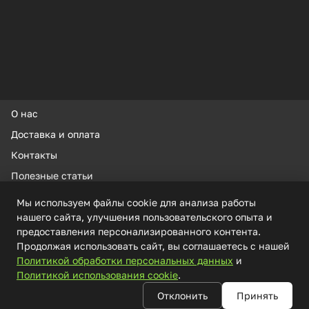
километр Киевское шоссе, 4 ст.1 кА , 8 под., 6
ЭТ.
Позвоните нам заранее, чтобы мы оформили для
вас гостевой пропуск.
О нас
О нас
Доставка и оплата
Доставка и оплата
Контакты
Полезные статьи
Контакты
Калькулятор пиломатериалов
Полезные статьи
Новости
Покраска
Калькулятор пиломатериалов
Мы используем файлы cookie для анализа работы
Покраска
нашего сайта, улучшения пользовательского опыта и
Политика конфиденциальности
предоставления персонализированного контента.
Войти в личный кабинет
Согласие пользователя сайта на обработку
Продолжая использовать сайт, вы соглашаетесь с нашей
Политикой обработки персональных данных
и
персональных данных
г. Москва
Политикой использования cookie
.
Политика использования cookie
Отклонить
Принять
+7 901 417-96-16
© Copyright МногоЛес.рф 2026